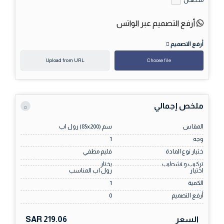
مخصص
أرفع التصميم عبر الواتس
أرفع التصميم
Upload from URL
Choose file
ملخص إجمالي
المقاس
سم (85x200) رول اب
وجه
1
ختيار نوع المادة
فليم مطفي
تركيب و تشطيب
يختار
اختيار
رول اب المناسب
الكمية
1
أرفع التصميم
0
السعر
SAR 219.06