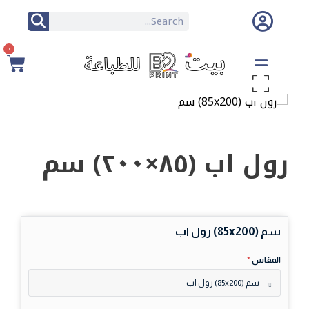
٠
تكبير الصورة
رول اب (٨٥×٢٠٠) سم
سم (85x200) رول اب
المقاس
*
سم (85x200) رول اب