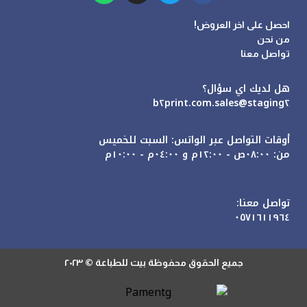
احصل على اخر العروض!
من نحن
تواصل معنا
هل لديك اي سؤال؟
sales@staging٢.b٢print.com
أوقات التواصل عبر الواتس: السبت للخميس
من: ٠٨:٠٠ص - ١٢:٠٠م و ٠٤:٠٠م - ١٠:٠٠م
تواصل معنا:
٠٥٧١٦١١٩٦٤
جميع الحقوق محفوظة بيت للطباعة © ٢٠٢٣