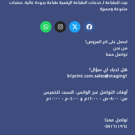
بيت للطباعة لـ خدمات الطباعة الرقمية طباعة بجودة عالية، منتجات
متنوعة ومميزة
احصل على اخر العروض!
من نحن
تواصل معنا
هل لديك اي سؤال؟
sales@staging٢.b٢print.com
أوقات التواصل عبر الواتس: السبت للخميس
من: ٠٨:٠٠ص - ١٢:٠٠م و ٠٤:٠٠م - ١٠:٠٠م
تواصل معنا:
٠٥٧١٦١١٩٦٤