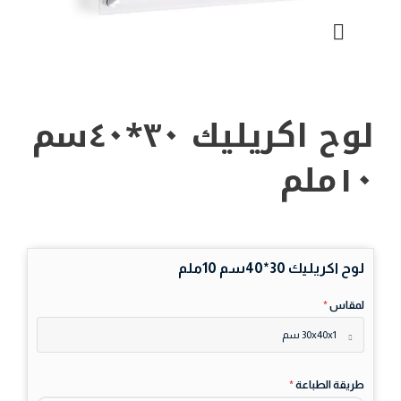
تكبير الصورة
لوح اكريليك ٣٠*٤٠سم
١٠ملم
لوح اكريليك 30*40سم 10ملم
لمقاس
*
30x40x1 سم
طريقة الطباعة
*